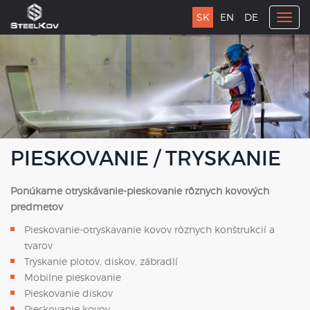
SK
EN
DE
Togg
navig
PIESKOVANIE / TRYSKANIE
Ponúkame otryskávanie-pieskovanie rôznych kovových
predmetov
Pieskovanie-otryskavanie kovov rôznych konštrukcií a
tvarov
Tryskanie plotov, diskov, zábradlí
Mobilne pieskovanie
Pieskovanie diskov
Pieskovanie kovov