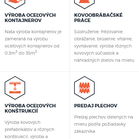
VÝROBA OCEĽOVÝCH
KOVOOBRÁBAČSKÉ
KONTAJNEROV
PRÁCE
Naša výroba kontajnerov je
Sústruženie, frézovanie,
zameraná na výrobu
obrážanie, brúsenie, vŕtanie,
oceľových kontajnerov od
vyvrtávanie, výroba rôznych
3
3
0,3m
do 35m
kovových súčiastok a
náhradných dielov na mieru
VÝROBA OCEĽOVÝCH
PREDAJ PLECHOV
KONŠTRUKCIÍ
Predaj plechov delených na
Výroba kovových
mieru podľa požiadavky
prefabrikátov a rôznych
zákazníka.
konštrukcií, výroba a