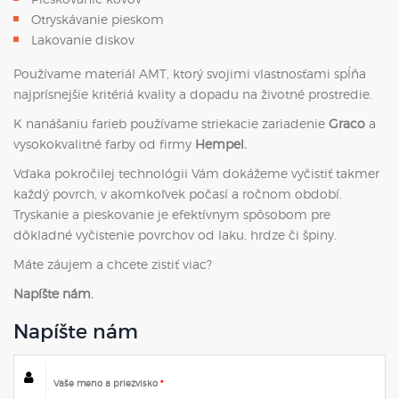
Otryskávanie pieskom
Lakovanie diskov
Používame materiál AMT, ktorý svojimi vlastnosťami spĺňa
najprísnejšie kritériá kvality a dopadu na životné prostredie.
K nanášaniu farieb používame striekacie zariadenie
Graco
a
vysokokvalitné farby od firmy
Hempel.
Vďaka pokročilej technológii Vám dokážeme vyčistiť takmer
každý povrch, v akomkoľvek počasí a ročnom období.
Tryskanie a pieskovanie je efektívnym spôsobom pre
dôkladné vyčistenie povrchov od laku, hrdze či špiny.
Máte záujem a chcete zistiť viac?
Napíšte nám.
Napíšte
nám
Vaše meno a priezvisko
*